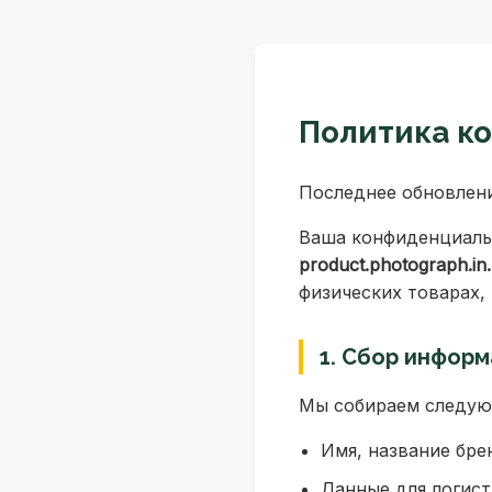
Политика к
Последнее обновлени
Ваша конфиденциальн
product.photograph.in
физических товарах,
1. Сбор инфор
Мы собираем следую
Имя, название бре
Данные для логист