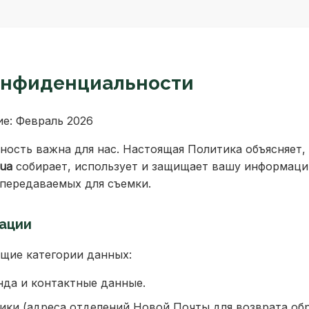
онфиденциальности
е: Февраль 2026
ость важна для нас. Настоящая Политика объясняет, 
.ua
собирает, использует и защищает вашу информаци
 передаваемых для съемки.
мации
щие категории данных:
нда и контактные данные.
ики (адреса отделений Новой Почты для возврата обр